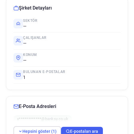
Şirket Detayları
SEKTÖR
—
ÇALIŞANLAR
—
KONUM
—
BULUNAN E-POSTALAR
1
E-Posta Adresleri
x************@banksy.co.uk
Hepsini göster (1)
E-postaları ara