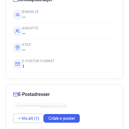
BRANSJE
—
ANSATTE
—
STED
—
E-POSTER FUNNET
1
E-Postadresser
k************@banksy.co.uk
Vis alt (1)
Søk e-poster