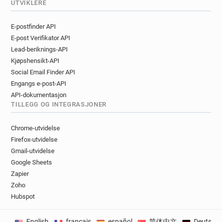
UTVIKLERE
E-postfinder API
E-post Verifikator API
Lead-beriknings-API
Kjøpshensikt-API
Social Email Finder API
Engangs e-post-API
API-dokumentasjon
TILLEGG OG INTEGRASJONER
Chrome-utvidelse
Firefox-utvidelse
Gmail-utvidelse
Google Sheets
Zapier
Zoho
Hubspot
English
français
español
简体中文
Deutsch