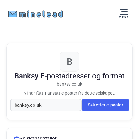
MENY
B
Banksy
E-postadresser og format
banksy.co.uk
Vi har fått
1
ansatt-e-poster fra dette selskapet.
Søk etter e-poster
Selskapsdetaljer