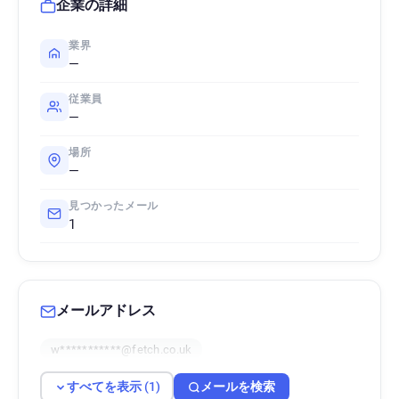
企業の詳細
業界
—
従業員
—
場所
—
見つかったメール
1
メールアドレス
w***********@fetch.co.uk
すべてを表示 (1)
メールを検索