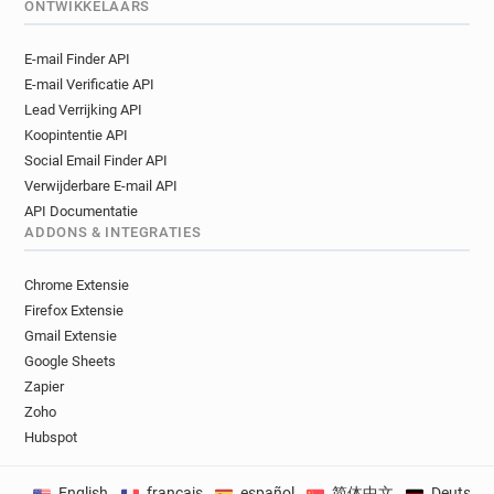
ONTWIKKELAARS
E-mail Finder API
E-mail Verificatie API
Lead Verrijking API
Koopintentie API
Social Email Finder API
Verwijderbare E-mail API
API Documentatie
ADDONS & INTEGRATIES
Chrome Extensie
Firefox Extensie
Gmail Extensie
Google Sheets
Zapier
Zoho
Hubspot
English
français
español
简体中文
Deutsch