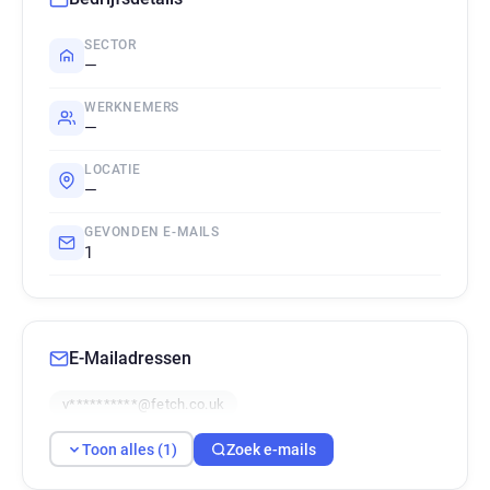
SECTOR
—
WERKNEMERS
—
LOCATIE
—
GEVONDEN E-MAILS
1
E-Mailadressen
v**********@fetch.co.uk
Toon alles (1)
Zoek e-mails