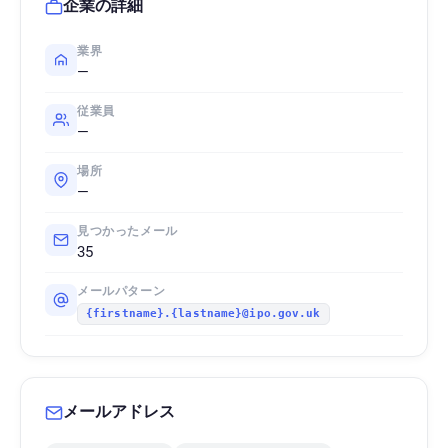
企業の詳細
業界
—
従業員
—
場所
—
見つかったメール
35
メールパターン
{firstname}.{lastname}@ipo.gov.uk
メールアドレス