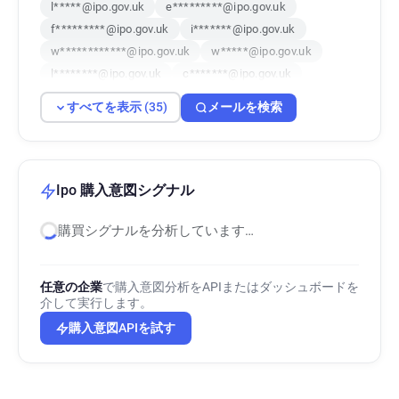
l*****@ipo.gov.uk
e*********@ipo.gov.uk
f*********@ipo.gov.uk
i*******@ipo.gov.uk
w************@ipo.gov.uk
w*****@ipo.gov.uk
l********@ipo.gov.uk
c*******@ipo.gov.uk
i********@ipo.gov.uk
w********@ipo.gov.uk
すべてを表示 (35)
メールを検索
g******@ipo.gov.uk
h*********@ipo.gov.uk
o*******@ipo.gov.uk
o***********@ipo.gov.uk
s************@ipo.gov.uk
k*****@ipo.gov.uk
r***********@ipo.gov.uk
h******@ipo.gov.uk
Ipo 購入意図シグナル
x***********@ipo.gov.uk
z***********@ipo.gov.uk
購買シグナルを分析しています…
m************@ipo.gov.uk
i*******@ipo.gov.uk
m*******@ipo.gov.uk
j************@ipo.gov.uk
k*****@ipo.gov.uk
r********@ipo.gov.uk
任意の企業
で購入意図分析をAPIまたはダッシュボードを
a**********@ipo.gov.uk
c***********@ipo.gov.uk
介して実行します。
k*********@ipo.gov.uk
q************@ipo.gov.uk
購入意図APIを試す
x**********@ipo.gov.uk
y******@ipo.gov.uk
c*******@ipo.gov.uk
x************@ipo.gov.uk
v***********@ipo.gov.uk