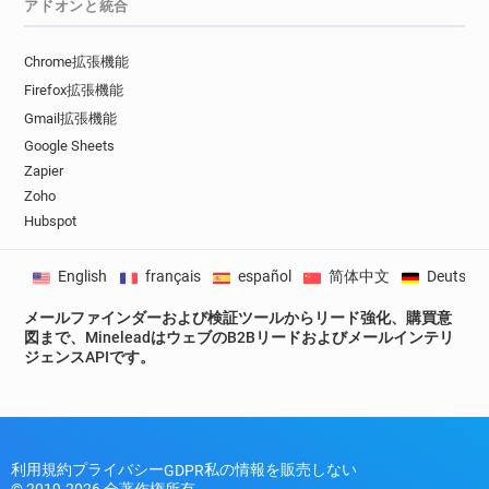
アドオンと統合
Chrome拡張機能
Firefox拡張機能
Gmail拡張機能
Google Sheets
Zapier
Zoho
Hubspot
English
français
español
简体中文
Deutsch
メールファインダーおよび検証ツールからリード強化、購買意
図まで、MineleadはウェブのB2Bリードおよびメールインテリ
ジェンスAPIです。
利用規約
プライバシー
私の情報を販売しない
GDPR
© 2019-2026 全著作権所有。