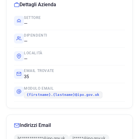
Dettagli Azienda
SETTORE
—
DIPENDENTI
—
LOCALITÀ
—
EMAIL TROVATE
35
MODULO EMAIL
{firstname}.{lastname}@ipo.gov.uk
Indirizzi Email
b************@ipo.gov.uk
l*****@ipo.gov.uk