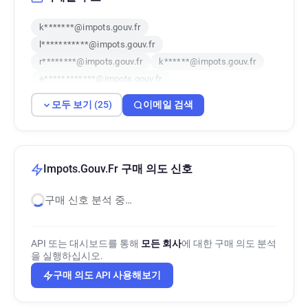
k*******@impots.gouv.fr
l***********@impots.gouv.fr
r********@impots.gouv.fr
k******@impots.gouv.fr
e************@impots.gouv.fr
q******@impots.gouv.fr
q*****@impots.gouv.fr
모두 보기 (25)
이메일 검색
q*********@impots.gouv.fr
w**********@impots.gouv.fr
e***********@impots.gouv.fr
y*******@impots.gouv.fr
a********@impots.gouv.fr
Impots.Gouv.Fr 구매 의도 신호
p*******@impots.gouv.fr
구매 신호 분석 중…
f**********@impots.gouv.fr
s*********@impots.gouv.fr
t*******@impots.gouv.fr
j*****@impots.gouv.fr
s*******@impots.gouv.fr
API 또는 대시보드를 통해
모든 회사
에 대한 구매 의도 분석
w*******@impots.gouv.fr
을 실행하십시오.
a**********@impots.gouv.fr
구매 의도 API 사용해보기
j*********@impots.gouv.fr
r*******@impots.gouv.fr
m***********@impots.gouv.fr