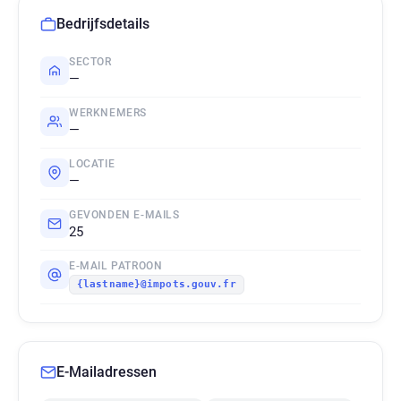
Bedrijfsdetails
SECTOR
—
WERKNEMERS
—
LOCATIE
—
GEVONDEN E-MAILS
25
E-MAIL PATROON
{lastname}@impots.gouv.fr
E-Mailadressen