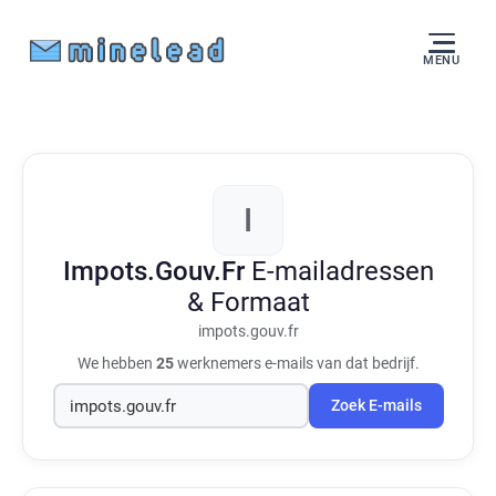
MENU
I
Impots.Gouv.Fr
E-mailadressen
& Formaat
impots.gouv.fr
We hebben
25
werknemers e-mails van dat bedrijf.
Zoek E-mails