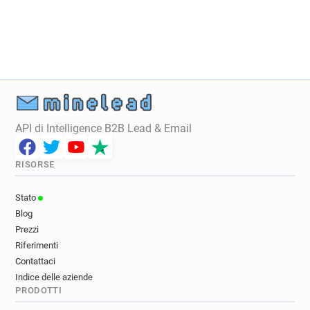
c************@impots.gouv.fr
i********@impots.gouv.fr
u*********@impots.gouv.fr
y**********@impots.gouv.fr
k******@impots.gouv.fr
e********@impots.gouv.fr
API di Intelligence B2B Lead & Email
RISORSE
Stato
Blog
Prezzi
Riferimenti
Contattaci
Indice delle aziende
PRODOTTI