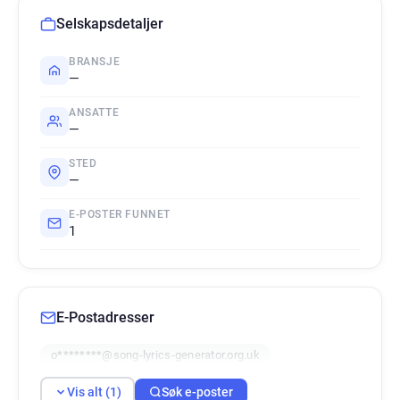
Selskapsdetaljer
BRANSJE
—
ANSATTE
—
STED
—
E-POSTER FUNNET
1
E-Postadresser
o********@song-lyrics-generator.org.uk
Vis alt (1)
Søk e-poster