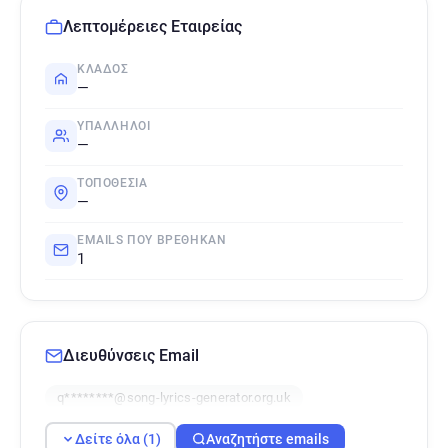
Λεπτομέρειες Εταιρείας
ΚΛΆΔΟΣ
—
ΥΠΆΛΛΗΛΟΙ
—
ΤΟΠΟΘΕΣΊΑ
—
EMAILS ΠΟΥ ΒΡΈΘΗΚΑΝ
1
Διευθύνσεις Email
q********@song-lyrics-generator.org.uk
Δείτε όλα (1)
Αναζητήστε emails