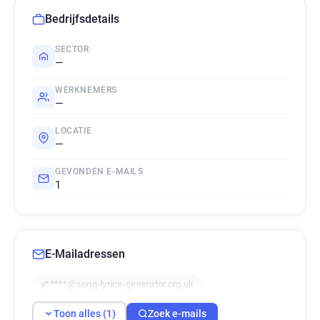
Bedrijfsdetails
SECTOR
—
WERKNEMERS
—
LOCATIE
—
GEVONDEN E-MAILS
1
E-Mailadressen
y*****@song-lyrics-generator.org.uk
Toon alles (1)
Zoek e-mails