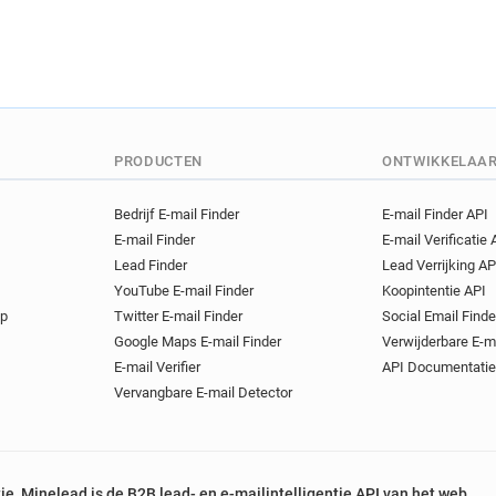
PRODUCTEN
ONTWIKKELAA
Bedrijf E-mail Finder
E-mail Finder API
E-mail Finder
E-mail Verificatie 
Lead Finder
Lead Verrijking AP
YouTube E-mail Finder
Koopintentie API
op
Twitter E-mail Finder
Social Email Finde
Google Maps E-mail Finder
Verwijderbare E-m
E-mail Verifier
API Documentatie
Vervangbare E-mail Detector
tie, Minelead is de B2B lead- en e-mailintelligentie API van het web.