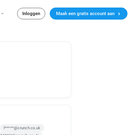
Inloggen
Maak een gratis account aan
l*****@crunch.co.uk