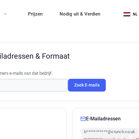
n
Prijzen
Nodig uit & Verdien
NL
iladressen & Formaat
rs e-mails van dat bedrijf.
Zoek E-mails
E-Mailadressen
b***********@crunch.co.uk