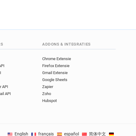
RS
ADDONS & INTEGRATIES
Chrome Extensie
API
Firefox Extensie
I
Gmail Extensie
Google Sheets
r API
Zapier
ail API
Zoho
Hubspot
English
français
español
简体中文
Deutsch