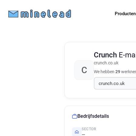
Producte
Crunch
E-ma
crunch.co.uk
C
We hebben
29
werkneme
Bedrijfsdetails
SECTOR
—