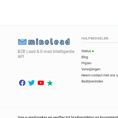
HULPMIDDELEN
B2B Lead & E-mail Intelligentie
Status
API
Blog
Prijzen
Verwijzingen
Neem contact met ons 
Bedrijvenindex
Van e-mailzoeker en verifier tot leadverrijking en koopinten