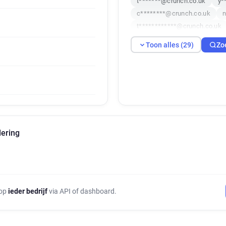
t*******@crunch.co.uk
y*
c********@crunch.co.uk
n
t************@crunch.co.uk
i*********@crunch.co.uk
Toon alles (29)
Zo
u************@crunch.co.uk
j**********@crunch.co.uk
b******@crunch.co.uk
g*
z******@crunch.co.uk
j**
p*****@crunch.co.uk
k**
i***********@crunch.co.uk
v***********@crunch.co.uk
lering
u***********@crunch.co.uk
f******@crunch.co.uk
k**
f********@crunch.co.uk
 op
ieder bedrijf
via API of dashboard.