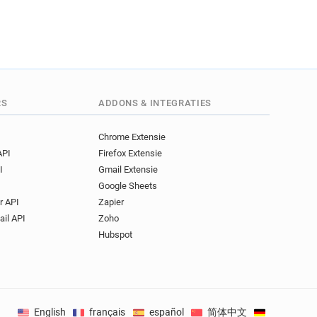
RS
ADDONS & INTEGRATIES
Chrome Extensie
API
Firefox Extensie
I
Gmail Extensie
Google Sheets
r API
Zapier
ail API
Zoho
Hubspot
English
français
español
简体中文
Deutsch