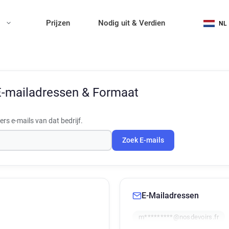
n
Prijzen
Nodig uit & Verdien
NL
E-mailadressen & Formaat
s e-mails van dat bedrijf.
Zoek E-mails
E-Mailadressen
m*********@nosdevoirs.fr