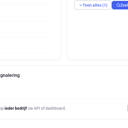
Toon alles (1)
Zoe
ignalering
 op
ieder bedrijf
via API of dashboard.