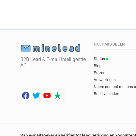
HULPMIDDELEN
B2B Lead & E-mail Intelligentie
Status
API
Blog
Prijzen
Verwijzingen
Neem contact met ons 
Bedrijvenindex
Van e-mailzoeker en verifier tot leadverrijking en koopinten