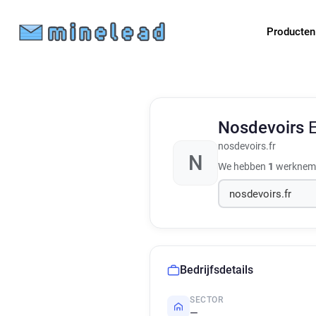
Producte
Nosdevoirs
nosdevoirs.fr
N
We hebben
1
werknemer
Bedrijfsdetails
SECTOR
—