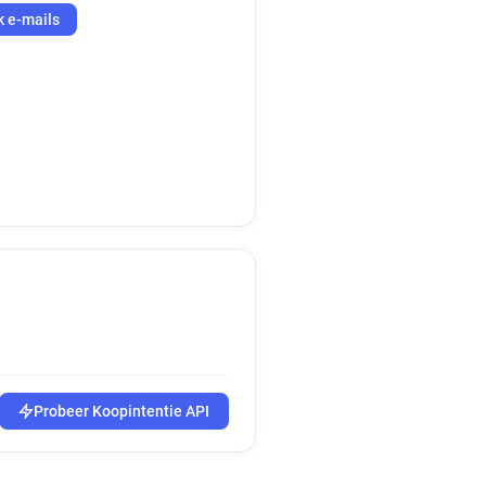
k e-mails
Probeer Koopintentie API