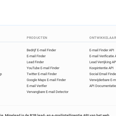
PRODUCTEN
ONTWIKKELAA
Bedrijf E-mail Finder
E-mail Finder API
E-mail Finder
E-mail Verificatie 
Lead Finder
Lead Verrijking AP
YouTube E-mail Finder
Koopintentie API
op
Twitter E-mail Finder
Social Email Finde
Google Maps E-mail Finder
Verwijderbare E-m
E-mail Verifier
API Documentatie
Vervangbare E-mail Detector
tie, Minelead is de B2B lead- en e-mailintelligentie API van het web.