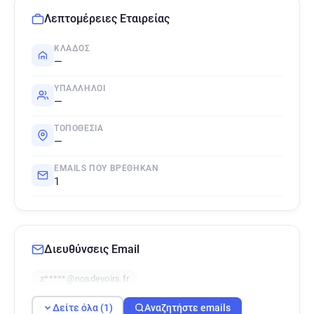
Λεπτομέρειες Εταιρείας
ΚΛΆΔΟΣ
—
ΥΠΆΛΛΗΛΟΙ
—
ΤΟΠΟΘΕΣΊΑ
—
EMAILS ΠΟΥ ΒΡΈΘΗΚΑΝ
1
Διευθύνσεις Email
z*****@nosdevoirs.fr
Δείτε όλα (1)
Αναζητήστε emails