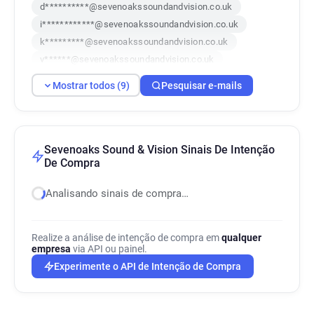
d**********@sevenoakssoundandvision.co.uk
i************@sevenoakssoundandvision.co.uk
k*********@sevenoakssoundandvision.co.uk
v******@sevenoakssoundandvision.co.uk
r******@sevenoakssoundandvision.co.uk
Mostrar todos (9)
Pesquisar e-mails
u**********@sevenoakssoundandvision.co.uk
m**********@sevenoakssoundandvision.co.uk
a********@sevenoakssoundandvision.co.uk
u**********@sevenoakssoundandvision.co.uk
Sevenoaks Sound & Vision Sinais De Intenção
De Compra
Analisando sinais de compra…
Realize a análise de intenção de compra em
qualquer
empresa
via API ou painel.
Experimente o API de Intenção de Compra