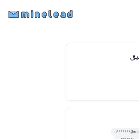
يق
u*******@se