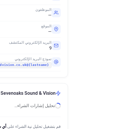
الموظفون
—
الموقع
—
البريد الإلكتروني المكتشف
9
نموذج البريد الإلكتروني
{lastname}@sevenoakssoundandvision.co.uk
Sevenoaks Sound & Vision إشارات نية الشراء
تحليل إشارات الشراء…
قم بتشغيل تحليل نية الشراء على
أي 