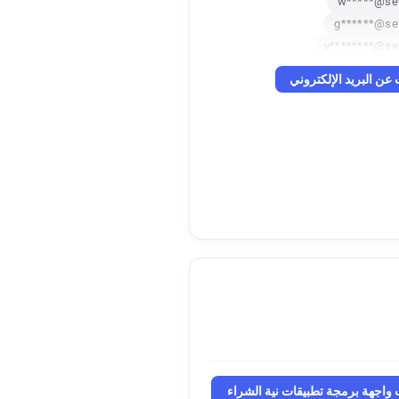
w*****@sev
g******@se
v********@se
a********@se
عن البريد الإلكتروني
q********@se
m**********@se
x*******@se
o********@se
واجهة برمجة تطبيقات نية الشراء