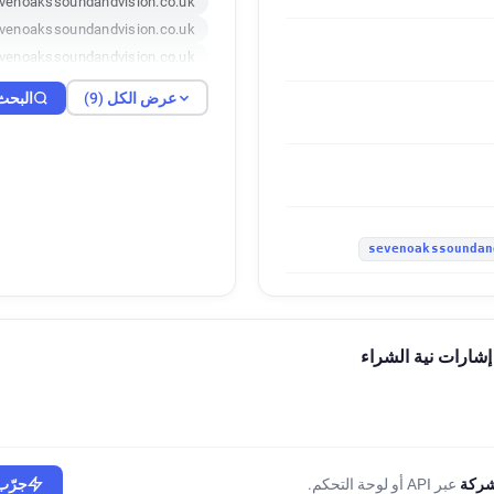
enoakssoundandvision.co.uk
venoakssoundandvision.co.uk
venoakssoundandvision.co.uk
venoakssoundandvision.co.uk
عرض الكل (9)
البحث 
venoakssoundandvision.co.uk
venoakssoundandvision.co.uk
venoakssoundandvision.co.uk
venoakssoundandvision.co.uk
شركة
عبر API أو لوحة التحكم.
جرّب 