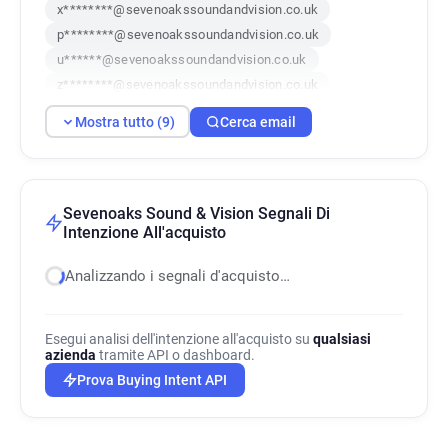
x********@sevenoakssoundandvision.co.uk
p********@sevenoakssoundandvision.co.uk
u******@sevenoakssoundandvision.co.uk
z********@sevenoakssoundandvision.co.uk
z********@sevenoakssoundandvision.co.uk
Mostra tutto (9)
Cerca email
r**********@sevenoakssoundandvision.co.uk
p*********@sevenoakssoundandvision.co.uk
w************@sevenoakssoundandvision.co.uk
s*********@sevenoakssoundandvision.co.uk
Sevenoaks Sound & Vision Segnali Di
Intenzione All'acquisto
Analizzando i segnali d'acquisto…
Esegui analisi dell'intenzione all'acquisto su
qualsiasi
azienda
tramite API o dashboard.
Prova Buying Intent API