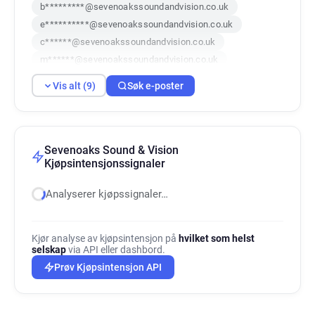
b*********@sevenoakssoundandvision.co.uk
e**********@sevenoakssoundandvision.co.uk
c******@sevenoakssoundandvision.co.uk
m******@sevenoakssoundandvision.co.uk
v***********@sevenoakssoundandvision.co.uk
Vis alt (9)
Søk e-poster
j***********@sevenoakssoundandvision.co.uk
s*****@sevenoakssoundandvision.co.uk
e*********@sevenoakssoundandvision.co.uk
l********@sevenoakssoundandvision.co.uk
Sevenoaks Sound & Vision
Kjøpsintensjonssignaler
Analyserer kjøpssignaler…
Kjør analyse av kjøpsintensjon på
hvilket som helst
selskap
via API eller dashbord.
Prøv Kjøpsintensjon API