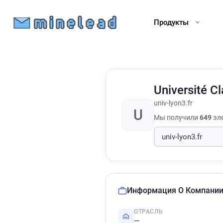
Продукты
Université C
univ-lyon3.fr
U
Мы получили
649
эле
Информация О Компани
ОТРАСЛЬ
—