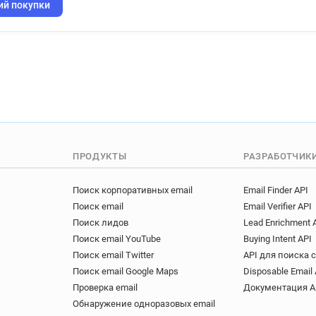
k*****@univ-lyon3.fr
e***
ий покупки
t**********@univ-lyon3.fr
g******@univ-lyon3.fr
o**
f******@univ-lyon3.fr
h***
q*********@univ-lyon3.fr
g*******@univ-lyon3.fr
m*
l******@univ-lyon3.fr
i***
f*******@univ-lyon3.fr
p**
y********@univ-lyon3.fr
l
ПРОДУКТЫ
РАЗРАБОТЧИК
t************@univ-lyon3.fr
w*****@univ-lyon3.fr
g***
Поиск корпоративных email
Email Finder API
v***********@univ-lyon3.fr
Поиск email
Email Verifier API
f******@univ-lyon3.fr
o***
Поиск лидов
Lead Enrichment 
g******@univ-lyon3.fr
b**
Поиск email YouTube
Buying Intent API
p******@univ-lyon3.fr
j**
Поиск email Twitter
API для поиска 
e*********@univ-lyon3.fr
Поиск email Google Maps
Disposable Email 
t******@univ-lyon3.fr
o***
Проверка email
Документация A
m************@univ-lyon3.fr
Обнаружение одноразовых email