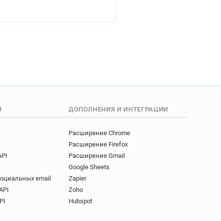
****@univ-lyon3.fr
u*******@univ-lyon3.fr
*****@univ-lyon3.fr
*******@univ-lyon3.fr
j*****@univ-lyon3.fr
******@univ-lyon3.fr
*******@univ-lyon3.fr
********@univ-lyon3.fr
******@univ-lyon3.fr
И
ДОПОЛНЕНИЯ И ИНТЕГРАЦИИ
g********@univ-lyon3.fr
*********@univ-lyon3.fr
Расширение Chrome
e*****@univ-lyon3.fr
Расширение Firefox
***@univ-lyon3.fr
API
Расширение Gmail
**********@univ-lyon3.fr
Google Sheets
*********@univ-lyon3.fr
социальных email
Zapier
l******@univ-lyon3.fr
API
Zoho
**@univ-lyon3.fr
PI
Hubspot
r*******@univ-lyon3.fr