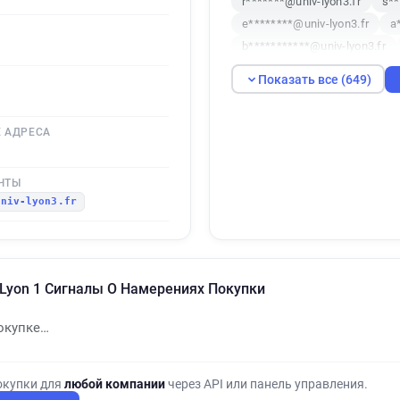
r*******@univ-lyon3.fr
s**
e********@univ-lyon3.fr
a
b***********@univ-lyon3.fr
c*********@univ-lyon3.fr
Показать все (649)
t******@univ-lyon3.fr
i***
w********@univ-lyon3.fr
g
 АДРЕСА
f**********@univ-lyon3.fr
y******@univ-lyon3.fr
a**
p******@univ-lyon3.fr
f**
ЧТЫ
univ-lyon3.fr
e***********@univ-lyon3.fr
w**********@univ-lyon3.fr
c**********@univ-lyon3.fr
b*******@univ-lyon3.fr
n*
d Lyon 1 Сигналы О Намерениях Покупки
l***********@univ-lyon3.fr
b*********@univ-lyon3.fr
окупке…
z**********@univ-lyon3.fr
z********@univ-lyon3.fr
i*
o********@univ-lyon3.fr
d
окупки для
любой компании
через API или панель управления.