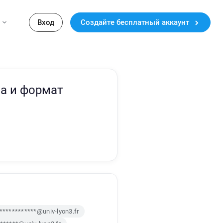
Вход
Создайте бесплатный аккаунт
а и формат
************@univ-lyon3.fr