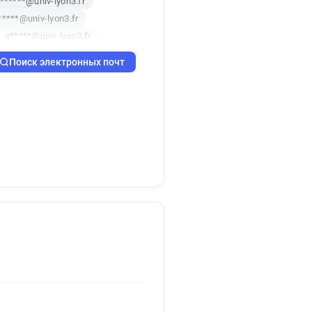
******@univ-lyon3.fr
*****@univ-lyon3.fr
y*****@univ-lyon3.fr
a********@univ-lyon3.fr
Поиск электронных почт
*****@univ-lyon3.fr
*********@univ-lyon3.fr
a*********@univ-lyon3.fr
******@univ-lyon3.fr
*********@univ-lyon3.fr
b*********@univ-lyon3.fr
i********@univ-lyon3.fr
e*******@univ-lyon3.fr
*********@univ-lyon3.fr
t**********@univ-lyon3.fr
d************@univ-lyon3.fr
x******@univ-lyon3.fr
****@univ-lyon3.fr
********@univ-lyon3.fr