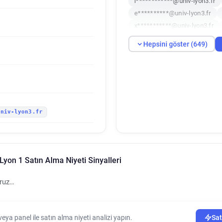
l************@univ-lyon3.fr
e**********@univ-lyon3.fr
x***********@univ-lyon3.fr
j*****@univ-lyon3.fr
x****
Hepsini göster (649)
a***********@univ-lyon3.fr
t******@univ-lyon3.fr
o***
b***********@univ-lyon3.fr
v**********@univ-lyon3.fr
i*****@univ-lyon3.fr
i****
univ-lyon3.fr
x************@univ-lyon3.fr
c*********@univ-lyon3.fr
s********@univ-lyon3.fr
j
a*****@univ-lyon3.fr
j***
Lyon 1 Satın Alma Niyeti Sinyalleri
h************@univ-lyon3.fr
y********@univ-lyon3.fr
o
oruz…
i*****@univ-lyon3.fr
m****
p*******@univ-lyon3.fr
o*
i******@univ-lyon3.fr
a***
ya panel ile satın alma niyeti analizi yapın.
Sat