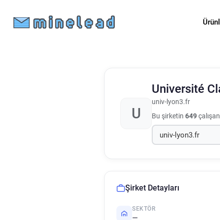
Ürün
Université C
univ-lyon3.fr
U
Bu şirketin
649
çalışan
Şirket Detayları
SEKTÖR
—