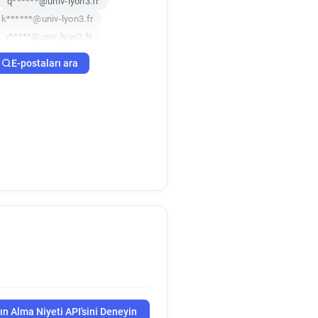
q******@univ-lyon3.fr
k******@univ-lyon3.fr
v*****@univ-lyon3.fr
********@univ-lyon3.fr
E-postaları ara
h*********@univ-lyon3.fr
*******@univ-lyon3.fr
h*********@univ-lyon3.fr
u************@univ-lyon3.fr
***@univ-lyon3.fr
i*****@univ-lyon3.fr
a******@univ-lyon3.fr
************@univ-lyon3.fr
**@univ-lyon3.fr
b*******@univ-lyon3.fr
********@univ-lyon3.fr
*@univ-lyon3.fr
*********@univ-lyon3.fr
**@univ-lyon3.fr
ın Alma Niyeti API'sini Deneyin