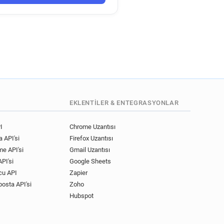
v************@univ-lyon3.fr
**@univ-lyon3.fr
x************@univ-lyon3.fr
x************@univ-lyon3.fr
y**********@univ-lyon3.fr
a******@univ-lyon3.fr
****@univ-lyon3.fr
x***********@univ-lyon3.fr
*****@univ-lyon3.fr
EKLENTILER & ENTEGRASYONLAR
f*********@univ-lyon3.fr
k*******@univ-lyon3.fr
I
Chrome Uzantısı
 API'si
Firefox Uzantısı
n************@univ-lyon3.fr
me API'si
Gmail Uzantısı
******@univ-lyon3.fr
PI'si
Google Sheets
t************@univ-lyon3.fr
cu API
Zapier
k*********@univ-lyon3.fr
posta API'si
Zoho
p*********@univ-lyon3.fr
Hubspot
u********@univ-lyon3.fr
*******@univ-lyon3.fr