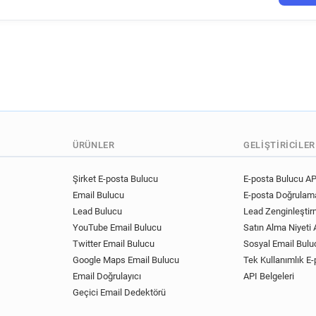
y***********@univ-lyon3.fr
i******@univ-lyon3.fr
a***
b*********@univ-lyon3.fr
i************@univ-lyon3.fr
d**********@univ-lyon3.fr
o***********@univ-lyon3.fr
t********@univ-lyon3.fr
f*
h*********@univ-lyon3.fr
z*******@univ-lyon3.fr
u*
ÜRÜNLER
GELIŞTIRICILER
t************@univ-lyon3.fr
c*********@univ-lyon3.fr
Şirket E-posta Bulucu
E-posta Bulucu AP
Email Bulucu
E-posta Doğrulama
x**********@univ-lyon3.fr
Lead Bulucu
Lead Zenginleştir
p********@univ-lyon3.fr
i
YouTube Email Bulucu
Satın Alma Niyeti A
u**********@univ-lyon3.fr
Twitter Email Bulucu
Sosyal Email Bulu
r************@univ-lyon3.fr
Google Maps Email Bulucu
Tek Kullanımlık E-
l************@univ-lyon3.fr
Email Doğrulayıcı
API Belgeleri
s**********@univ-lyon3.fr
Geçici Email Dedektörü
t******@univ-lyon3.fr
m***