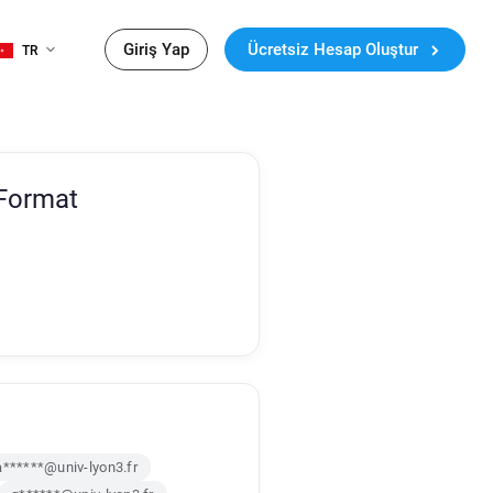
Giriş Yap
Ücretsiz Hesap Oluştur
TR
 Format
a******@univ-lyon3.fr