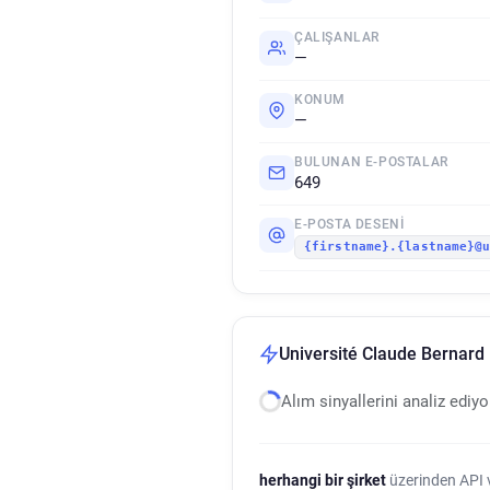
ÇALIŞANLAR
—
KONUM
—
BULUNAN E-POSTALAR
649
E-POSTA DESENI
{firstname}.{lastname}@
Université Claude Bernard 
Alım sinyallerini analiz ediy
herhangi bir şirket
üzerinden API ve