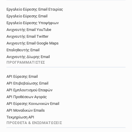
p************@univ-lyon3.fr
Εργαλείο Εύρεσης Email Εταιρίας
i**********@univ-lyon3.fr
Εργαλείο Εύρεσης Email
u************@univ-lyon3.fr
Εργαλείο Εύρεσης Υποψήφιων
l***********@univ-lyon3.fr
k*********@univ-lyon3.fr
Ανιχνευτής Email YouTube
w********@univ-lyon3.fr
Ανιχνευτής Email Twitter
a************@univ-lyon3.fr
Ανιχνευτής Email Google Maps
h**********@univ-lyon3.fr
p*******@univ-lyon3.fr
Επαληθευτής Email
q*********@univ-lyon3.fr
r*******@univ-lyon3.fr
Ανιχνευτής Δίωρης Email
ΠΡΟΓΡΑΜΜΑΤΙΣΤΈΣ
h*********@univ-lyon3.fr
h********@univ-lyon3.fr
c**********@univ-lyon3.fr
h*********@univ-lyon3.fr
API Εύρεσης Email
n******@univ-lyon3.fr
e******@univ-lyon3.fr
API Επιβεβαίωσης Email
z************@univ-lyon3.fr
API Εμπλουτισμού Επαφών
n************@univ-lyon3.fr
API Προθέσεων Αγοράς
m************@univ-lyon3.fr
API Εύρεσης Κοινωνικών Email
f************@univ-lyon3.fr
API Μοναδικών Emails
j***********@univ-lyon3.fr
g******@univ-lyon3.fr
Τεκμηρίωση API
h************@univ-lyon3.fr
v******@univ-lyon3.fr
ΠΡΌΣΘΕΤΑ & ΕΝΣΩΜΑΤΏΣΕΙΣ
d************@univ-lyon3.fr
u******@univ-lyon3.fr