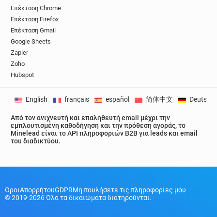
Επέκταση Chrome
a*****@univ-lyon3.fr
n*********@univ-lyon3.fr
Επέκταση Firefox
t*****@univ-lyon3.fr
z************@univ-lyon3.fr
Επέκταση Gmail
z***********@univ-lyon3.fr
z*********@univ-lyon3.fr
Google Sheets
u*******@univ-lyon3.fr
t***********@univ-lyon3.fr
Zapier
g**********@univ-lyon3.fr
Zoho
w************@univ-lyon3.fr
p******@univ-lyon3.fr
Hubspot
c*********@univ-lyon3.fr
w************@univ-lyon3.fr
English
français
español
简体中文
Deutsch
n********@univ-lyon3.fr
t***********@univ-lyon3.fr
Από τον ανιχνευτή και επαληθευτή email μέχρι την
o******@univ-lyon3.fr
l********@univ-lyon3.fr
εμπλουτισμένη καθοδήγηση και την πρόθεση αγοράς, το
j*****@univ-lyon3.fr
w************@univ-lyon3.fr
Minelead είναι το API πληροφοριών B2B για leads και email
του διαδικτύου.
k*********@univ-lyon3.fr
a***********@univ-lyon3.fr
m*****@univ-lyon3.fr
p********@univ-lyon3.fr
h**********@univ-lyon3.fr
k*****@univ-lyon3.fr
w**********@univ-lyon3.fr
a******@univ-lyon3.fr
Όροι
Απορρήτου
GDPR
Μη πουλήσετε τις πληροφορίες μου
d*******@univ-lyon3.fr
q******@univ-lyon3.fr
© 2019-2026 Όλα τα δικαιώματα διατηρούνται.
s***********@univ-lyon3.fr
h*****@univ-lyon3.fr
p******@univ-lyon3.fr
a********@univ-lyon3.fr