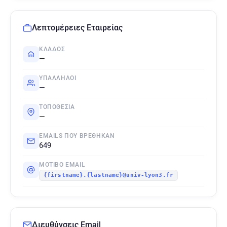
Λεπτομέρειες Εταιρείας
ΚΛΆΔΟΣ
—
ΥΠΆΛΛΗΛΟΙ
—
ΤΟΠΟΘΕΣΊΑ
—
EMAILS ΠΟΥ ΒΡΈΘΗΚΑΝ
649
ΜΟΤΊΒΟ EMAIL
{firstname}.{lastname}@univ-lyon3.fr
Διευθύνσεις Email