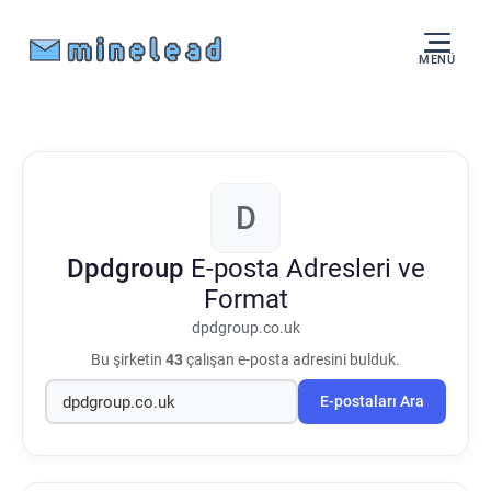
MENÜ
D
Dpdgroup
E-posta Adresleri ve
Format
dpdgroup.co.uk
Bu şirketin
43
çalışan e-posta adresini bulduk.
E-postaları Ara