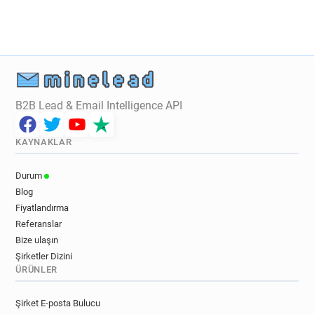
n*****@dpdgroup.co.uk
h*****@dpdgroup.co.uk
f**********@dpdgroup.co.uk
s********@dpdgroup.co.uk
c********@dpdgroup.co.uk
p*********@dpdgroup.co.uk
t*********@dpdgroup.co.uk
B2B Lead & Email Intelligence API
d*******@dpdgroup.co.uk
f******@dpdgroup.co.uk
v******@dpdgroup.co.uk
r*****@dpdgroup.co.uk
KAYNAKLAR
p*********@dpdgroup.co.uk
j*********@dpdgroup.co.uk
Durum
b**********@dpdgroup.co.uk
Blog
o**********@dpdgroup.co.uk
Fiyatlandırma
u******@dpdgroup.co.uk
o********@dpdgroup.co.uk
Referanslar
k********@dpdgroup.co.uk
Bize ulaşın
u*********@dpdgroup.co.uk
Şirketler Dizini
ÜRÜNLER
o*********@dpdgroup.co.uk
h**********@dpdgroup.co.uk
Şirket E-posta Bulucu