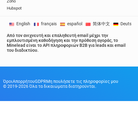
Zoho
Hubspot
English
français
español
简体中文
Deutsch
Από τον ανιχνευτή και επαληθευτή email μέχρι την
εμπλουτισμένη καθοδήγηση και την πρόθεση αγοράς, το
Minelead είναι το API πληροφοριών B2B για leads και email
του διαδικτύου.
Όροι
Απορρήτου
GDPR
Μη πουλήσετε τις πληροφορίες μου
© 2019-2026 Όλα τα δικαιώματα διατηρούνται.