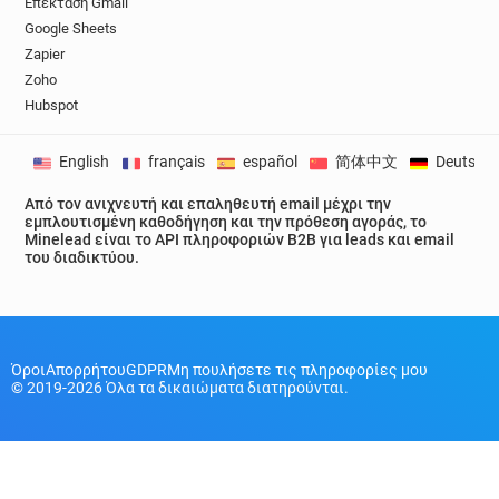
Επέκταση Gmail
Google Sheets
Zapier
Zoho
Hubspot
English
français
español
简体中文
Deutsch
Από τον ανιχνευτή και επαληθευτή email μέχρι την
εμπλουτισμένη καθοδήγηση και την πρόθεση αγοράς, το
Minelead είναι το API πληροφοριών B2B για leads και email
του διαδικτύου.
Όροι
Απορρήτου
GDPR
Μη πουλήσετε τις πληροφορίες μου
© 2019-2026 Όλα τα δικαιώματα διατηρούνται.