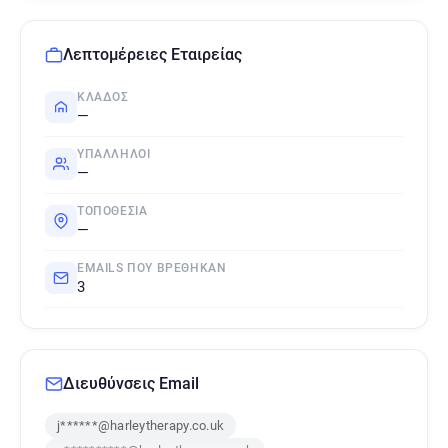
Λεπτομέρειες Εταιρείας
ΚΛΆΔΟΣ
—
ΥΠΆΛΛΗΛΟΙ
—
ΤΟΠΟΘΕΣΊΑ
—
EMAILS ΠΟΥ ΒΡΈΘΗΚΑΝ
3
Διευθύνσεις Email
j******@harleytherapy.co.uk