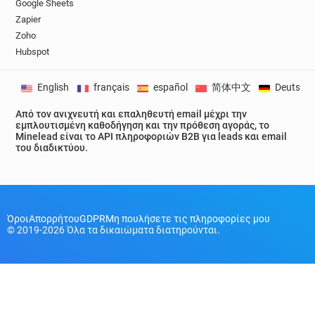
Google Sheets
Zapier
Zoho
Hubspot
English
français
español
简体中文
Deutsch
Από τον ανιχνευτή και επαληθευτή email μέχρι την
εμπλουτισμένη καθοδήγηση και την πρόθεση αγοράς, το
Minelead είναι το API πληροφοριών B2B για leads και email
του διαδικτύου.
Όροι
Απορρήτου
GDPR
Μη πουλήσετε τις πληροφορίες μου
© 2019-2026 Όλα τα δικαιώματα διατηρούνται.