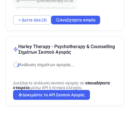
q**********@harleytherapy.co.uk
h***********@harleytherapy.co.uk
Δείτε όλα (3)
Αναζητήστε emails
Harley Therapy - Psychotherapy & Counselling
Σημάτων Σκοπού Αγοράς
Ανάλυση σημάτων αγοράς…
Διεξάγετε ανάλυση σκοπού αγοράς σε
οποιαδήποτε
εταιρεία
μέσω API ή πίνακα ελέγχου.
Δοκιμάστε το API Σκοπού Αγοράς