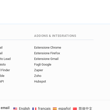
ADDONS & INTEGRATIONS
il
Estensione Chrome
il
Estensione Firefox
nto Lead
Estensione Gmail
uisto
Fogli Google
l Finder
Zapier
ble
Zoho
API
Hubspot
e email
English
français
español
简体中文
Deuts