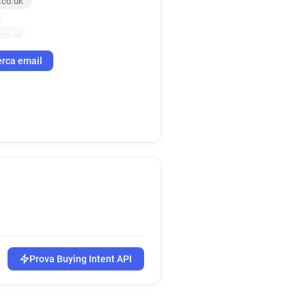
.co.uk
.co.uk
rca email
Prova Buying Intent API