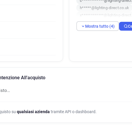
c************@lighting-direct
h*****@lighting-direct.co.uk
x************@lighting-direct
Mostra tutto (4)
Ce
Intenzione All'acquisto
isto…
cquisto su
qualsiasi azienda
tramite API o dashboard.