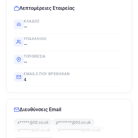
Λεπτομέρειες Εταιρείας
ΚΛΆΔΟΣ
—
ΥΠΆΛΛΗΛΟΙ
—
ΤΟΠΟΘΕΣΊΑ
—
EMAILS ΠΟΥ ΒΡΈΘΗΚΑΝ
4
Διευθύνσεις Email
s*****@02.co.uk
p*******@02.co.uk
q******@02.co.uk
k***********@02.co.uk