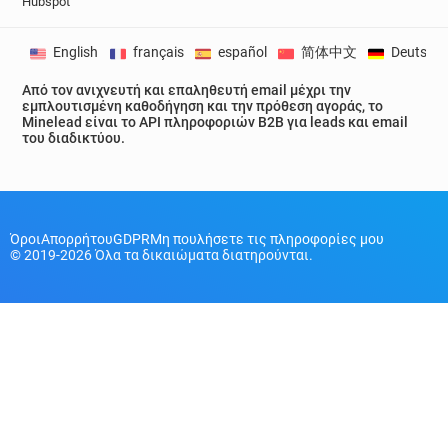
Hubspot
English
français
español
简体中文
Deutsch
Από τον ανιχνευτή και επαληθευτή email μέχρι την
εμπλουτισμένη καθοδήγηση και την πρόθεση αγοράς, το
Minelead είναι το API πληροφοριών B2B για leads και email
του διαδικτύου.
Όροι
Απορρήτου
GDPR
Μη πουλήσετε τις πληροφορίες μου
© 2019-2026 Όλα τα δικαιώματα διατηρούνται.