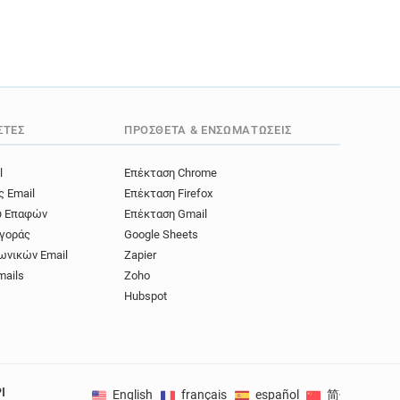
ΣΤΈΣ
ΠΡΌΣΘΕΤΑ & ΕΝΣΩΜΑΤΏΣΕΙΣ
l
Επέκταση Chrome
ς Email
Επέκταση Firefox
ύ Επαφών
Επέκταση Gmail
γοράς
Google Sheets
ωνικών Email
Zapier
mails
Zoho
Hubspot
I
English
français
español
简体中文