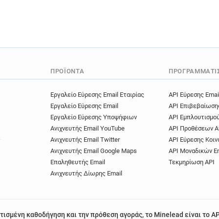
ΠΡΟΪΌΝΤΑ
ΠΡΟΓΡΑΜΜΑΤΙ
Εργαλείο Εύρεσης Email Εταιρίας
API Εύρεσης Emai
Εργαλείο Εύρεσης Email
API Επιβεβαίωση
Εργαλείο Εύρεσης Υποψήφιων
API Εμπλουτισμο
Ανιχνευτής Email YouTube
API Προθέσεων Α
ς
Ανιχνευτής Email Twitter
API Εύρεσης Κοιν
Ανιχνευτής Email Google Maps
API Μοναδικών E
Επαληθευτής Email
Τεκμηρίωση API
Ανιχνευτής Δίωρης Email
τισμένη καθοδήγηση και την πρόθεση αγοράς, το Minelead είναι το AP