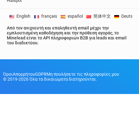
Hubspot
English
français
español
简体中文
Deutsch
Από τον ανιχνευτή και επαληθευτή email μέχρι την
εμπλουτισμένη καθοδήγηση και την πρόθεση αγοράς, το
Minelead είναι το API πληροφοριών B2B για leads και email
του διαδικτύου.
Όροι
Απορρήτου
GDPR
Μη πουλήσετε τις πληροφορίες μου
© 2019-2026 Όλα τα δικαιώματα διατηρούνται.