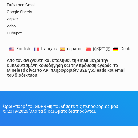
Επέκταση Gmail
Google Sheets
Zapier
Zoho
Hubspot
English
français
español
简体中文
Deutsch
Από τον ανιχνευτή και επαληθευτή email μέχρι την
εμπλουτισμένη καθοδήγηση και την πρόθεση αγοράς, το
Minelead είναι το API πληροφοριών B2B για leads και email
του διαδικτύου.
Όροι
Απορρήτου
GDPR
Μη πουλήσετε τις πληροφορίες μου
© 2019-2026 Όλα τα δικαιώματα διατηρούνται.