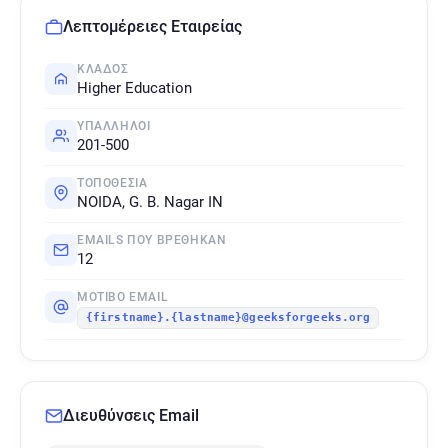
Λεπτομέρειες Εταιρείας
ΚΛΆΔΟΣ
Higher Education
ΥΠΆΛΛΗΛΟΙ
201-500
ΤΟΠΟΘΕΣΊΑ
NOIDA, G. B. Nagar IN
EMAILS ΠΟΥ ΒΡΈΘΗΚΑΝ
12
ΜΟΤΊΒΟ EMAIL
{firstname}.{lastname}@geeksforgeeks.org
Διευθύνσεις Email