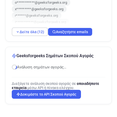
o***********@geeksforgeeks.org
x*********@geeksforgeeks.org
r******@geeksforgeeks.org
i***********@geeksforgeeks.org
d***********@geeksforgeeks.org
Δείτε όλα (12)
Αναζητήστε emails
u********@geeksforgeeks.org
w*******@geeksforgeeks.org
p*********@geeksforgeeks.org
n********@geeksforgeeks.org
Geeksforgeeks Σημάτων Σκοπού Αγοράς
e**********@geeksforgeeks.org
Ανάλυση σημάτων αγοράς…
j***********@geeksforgeeks.org
e********@geeksforgeeks.org
Διεξάγετε ανάλυση σκοπού αγοράς σε
οποιαδήποτε
εταιρεία
μέσω API ή πίνακα ελέγχου.
Δοκιμάστε το API Σκοπού Αγοράς