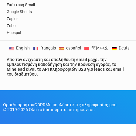
m******@hull.ac.uk
f*********@hull.ac.uk
Επέκταση Gmail
Google Sheets
o***********@hull.ac.uk
f******@hull.ac.uk
Zapier
l*********@hull.ac.uk
x**********@hull.ac.uk
Zoho
d********@hull.ac.uk
y******@hull.ac.uk
Hubspot
e*********@hull.ac.uk
n********@hull.ac.uk
f*******@hull.ac.uk
q**********@hull.ac.uk
English
français
español
简体中文
Deutsch
g*******@hull.ac.uk
s*********@hull.ac.uk
k********@hull.ac.uk
p***********@hull.ac.uk
Από τον ανιχνευτή και επαληθευτή email μέχρι την
εμπλουτισμένη καθοδήγηση και την πρόθεση αγοράς, το
r*****@hull.ac.uk
j******@hull.ac.uk
Minelead είναι το API πληροφοριών B2B για leads και email
a*******@hull.ac.uk
h*******@hull.ac.uk
του διαδικτύου.
l***********@hull.ac.uk
r*********@hull.ac.uk
k************@hull.ac.uk
w*******@hull.ac.uk
x************@hull.ac.uk
i*****@hull.ac.uk
a*********@hull.ac.uk
o******@hull.ac.uk
Όροι
Απορρήτου
GDPR
Μη πουλήσετε τις πληροφορίες μου
© 2019-2026 Όλα τα δικαιώματα διατηρούνται.
y*********@hull.ac.uk
r***********@hull.ac.uk
i**********@hull.ac.uk
i***********@hull.ac.uk
c*********@hull.ac.uk
j***********@hull.ac.uk
e*****@hull.ac.uk
w********@hull.ac.uk