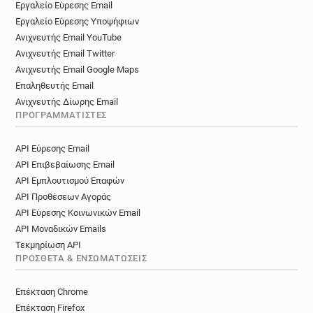
Εργαλείο Εύρεσης Email
x*******@hull.ac.uk
g************@hull.ac.uk
Εργαλείο Εύρεσης Υποψήφιων
v*******@hull.ac.uk
j*******@hull.ac.uk
Ανιχνευτής Email YouTube
t***********@hull.ac.uk
x************@hull.ac.uk
Ανιχνευτής Email Twitter
m*****@hull.ac.uk
v********@hull.ac.uk
Ανιχνευτής Email Google Maps
d**********@hull.ac.uk
n*********@hull.ac.uk
Επαληθευτής Email
h*******@hull.ac.uk
e***********@hull.ac.uk
Ανιχνευτής Δίωρης Email
l******@hull.ac.uk
g*********@hull.ac.uk
ΠΡΟΓΡΑΜΜΑΤΙΣΤΈΣ
o*******@hull.ac.uk
e*********@hull.ac.uk
API Εύρεσης Email
f*******@hull.ac.uk
g********@hull.ac.uk
API Επιβεβαίωσης Email
j*******@hull.ac.uk
w*******@hull.ac.uk
API Εμπλουτισμού Επαφών
n***********@hull.ac.uk
a***********@hull.ac.uk
API Προθέσεων Αγοράς
g**********@hull.ac.uk
v*****@hull.ac.uk
API Εύρεσης Κοινωνικών Email
s*****@hull.ac.uk
r************@hull.ac.uk
API Μοναδικών Emails
w*****@hull.ac.uk
d************@hull.ac.uk
Τεκμηρίωση API
y******@hull.ac.uk
w**********@hull.ac.uk
ΠΡΌΣΘΕΤΑ & ΕΝΣΩΜΑΤΏΣΕΙΣ
n********@hull.ac.uk
g******@hull.ac.uk
n**********@hull.ac.uk
i*********@hull.ac.uk
Επέκταση Chrome
e*****@hull.ac.uk
l*******@hull.ac.uk
Επέκταση Firefox