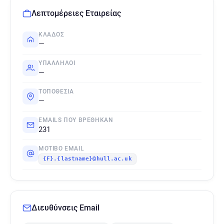
Λεπτομέρειες Εταιρείας
ΚΛΆΔΟΣ
—
ΥΠΆΛΛΗΛΟΙ
—
ΤΟΠΟΘΕΣΊΑ
—
EMAILS ΠΟΥ ΒΡΈΘΗΚΑΝ
231
ΜΟΤΊΒΟ EMAIL
{F}.{lastname}@hull.ac.uk
Διευθύνσεις Email