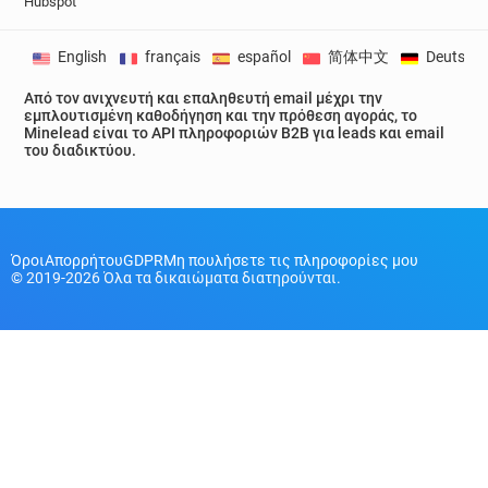
Hubspot
English
français
español
简体中文
Deutsch
Από τον ανιχνευτή και επαληθευτή email μέχρι την
εμπλουτισμένη καθοδήγηση και την πρόθεση αγοράς, το
Minelead είναι το API πληροφοριών B2B για leads και email
του διαδικτύου.
Όροι
Απορρήτου
GDPR
Μη πουλήσετε τις πληροφορίες μου
© 2019-2026 Όλα τα δικαιώματα διατηρούνται.