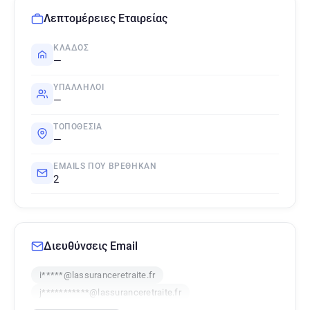
Λεπτομέρειες Εταιρείας
ΚΛΆΔΟΣ
—
ΥΠΆΛΛΗΛΟΙ
—
ΤΟΠΟΘΕΣΊΑ
—
EMAILS ΠΟΥ ΒΡΈΘΗΚΑΝ
2
Διευθύνσεις Email
i*****@lassuranceretraite.fr
j***********@lassuranceretraite.fr