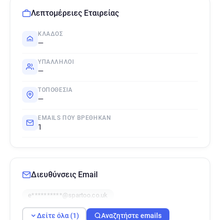
Λεπτομέρειες Εταιρείας
ΚΛΆΔΟΣ
—
ΥΠΆΛΛΗΛΟΙ
—
ΤΟΠΟΘΕΣΊΑ
—
EMAILS ΠΟΥ ΒΡΈΘΗΚΑΝ
1
Διευθύνσεις Email
e**********@spartoo.co.uk
Δείτε όλα (1)
Αναζητήστε emails